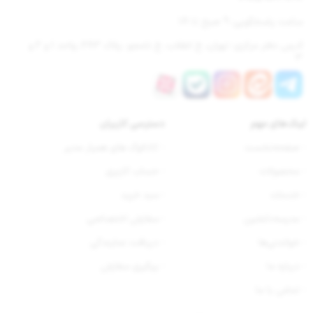
ساعت پاسخگویی: 9 صبح تا 18
آدرس دفتر مرکزی: تهران، خ انقلاب، خ نامجو، پلاک 283، واحد 1 و 2 و
3
لینک‌های مهم
دسترسی‌ کاربران
- صفحه‌نخست
- کاتالوگ های همیار مدیر
- محصولات
- حساب کاربری
- خدمات
- سبد خرید
- مدرسه‌دلنشین
- سفارش‌ اختصاصی
- خواندنی‌ها
- دریافت نمایندگی
- درباره ما
- پیگیری سفارش
- تماس با ما