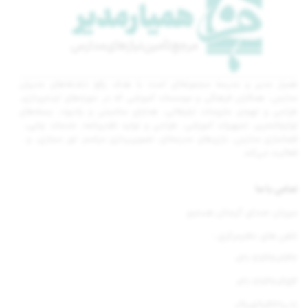
همیار مدیر و مدرسه مجموعه‌ای است با هدف رفع دغدغه‌های مدیران
مدارس، همکاران فرهنگی و موسسات آموزشی که در حوزه‌های ایده‌پردازی،
طراحی و تهیه‌ی ملزومات تبلیغاتی، هدایای مناسبتی و یادبود، بسته‌های
لوازم‌التحریر، تجهیزات آموزشی، طراحی و تولید تقدیرنامه، خدمات چاپی،
فضاسازی مدارس، بازی‌های مدرسه‌ای، تصویربرداری مراسم، تور مجازی، و…
فعالیت می‌کند.
تماس با ما
میزبان صدای گرمتان هستیم
تلفن های دفترمرکزی :
021-77670842
021-77670654
09105904310-11