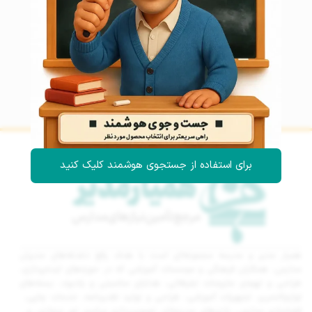
برای استفاده از جستجوی هوشمند کلیک کنید
همیار مدیر و مدرسه مجموعه‌ای است با هدف رفع دغدغه‌های مدیران
مدارس، همکاران فرهنگی و موسسات آموزشی که در حوزه‌های ایده‌پردازی،
طراحی و تهیه‌ی ملزومات تبلیغاتی، هدایای مناسبتی و یادبود، بسته‌های
لوازم‌التحریر، تجهیزات آموزشی، طراحی و تولید تقدیرنامه، خدمات چاپی،
فضاسازی مدارس، بازی‌های مدرسه‌ای، تصویربرداری مراسم، تور مجازی، و…