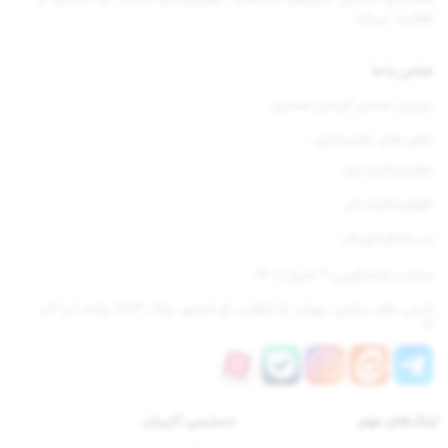
فعالیت می‌کند.
تماس با ما
میزبان صدای گرمتان هستیم
تلفن های دفترمرکزی :
021-77670842
021-77670654
09105904310-11
ساعت پاسخگویی: 9 صبح تا 18
آدرس دفتر مرکزی: تهران، خ انقلاب، خ نامجو، پلاک 283، واحد 1 و 2 و
3
لینک‌های مهم
دسترسی‌ کاربران