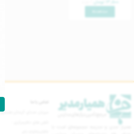
۱۳,۵۰۰
تومان
عدد
مشاهده
تماس با ما
میزبان صدای گرمتان هستیم
تلفن های دفترمرکزی :
همیار مدیر و مدرسه مجموعه‌ای است با
021-77670842