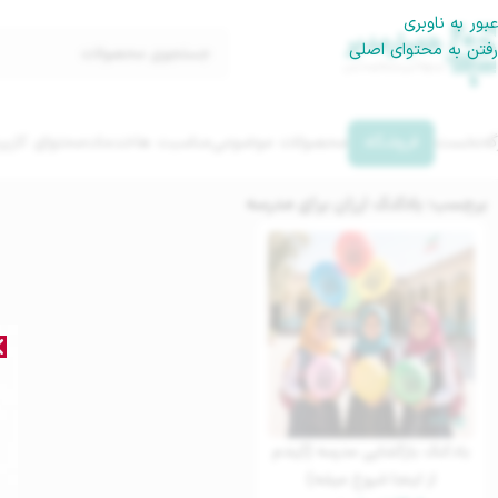
عبور به ناوبری
رفتن به محتوای اصلی
گه‌نخست
فروشگاه
محصولات موضوعی
مناسبت ها
خدمات
محتوای کاربر
برچسب: بادکنک ارزان برای مدرسه
بادکنک بازگشایی مدرسه (آیندم
از اینجا شروع میشه)