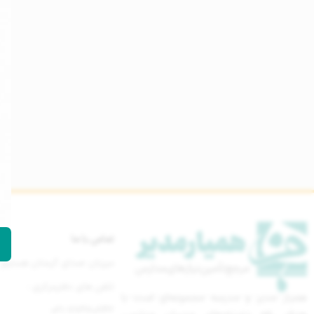
تماس با ما
میزبان صدای گرمتان هستیم
تلفن های دفترمرکزی :
همیار مدیر و مدرسه مجموعه‌ای است با
021-77670842