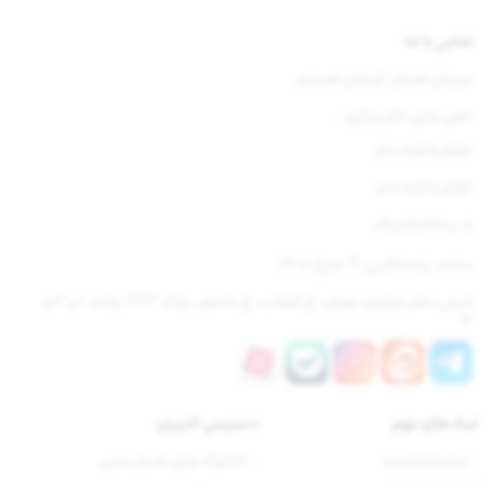
تماس با ما
میزبان صدای گرمتان هستیم
تلفن های دفترمرکزی :
021-77670842
021-77670654
09105904310-11
ساعت پاسخگویی: 9 صبح تا 18
آدرس دفتر مرکزی: تهران، خ انقلاب، خ نامجو، پلاک 283، واحد 1 و 2 و
3
لینک‌های مهم
دسترسی‌ کاربران
- صفحه‌نخست
- کاتالوگ های همیار مدیر