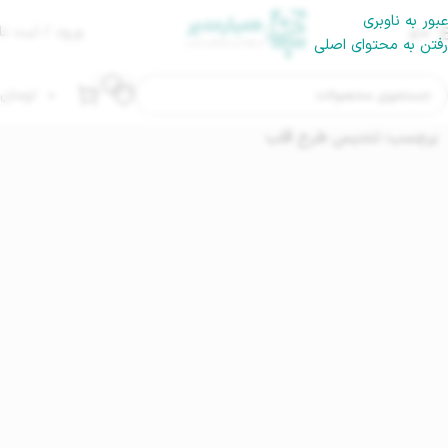
عبور به ناوبری
منو
ورود / ثبت نا
رفتن به محتوای اصلی
۰
تومان
برچسب: تندیس طرح قلب