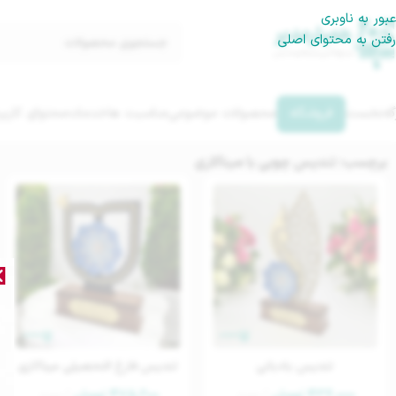
عبور به ناوبری
رفتن به محتوای اصلی
گه‌نخست
فروشگاه
محصولات موضوعی
مناسبت ها
خدمات
محتوای کاربر
برچسب: تندیس چوبی با میناکاری
تندیس بادبانی
تندیس فارغ التحصیلی میناکاری
۴۳۶,۰۰۰
تومان
عدد
۴۷۵,۲۰۰
تومان
عدد