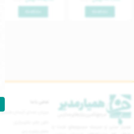
مشاهده
مشاهده
تماس با ما
میزبان صدای گرمتان هستیم
تلفن های دفترمرکزی :
همیار مدیر و مدرسه مجموعه‌ای است با
021-77670842