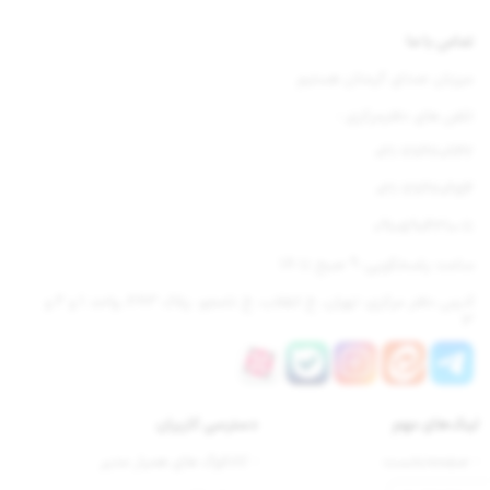
تماس با ما
میزبان صدای گرمتان هستیم
تلفن های دفترمرکزی :
021-77670842
021-77670654
09105904310-11
ساعت پاسخگویی: 9 صبح تا 18
آدرس دفتر مرکزی: تهران، خ انقلاب، خ نامجو، پلاک 283، واحد 1 و 2 و
3
لینک‌های مهم
دسترسی‌ کاربران
- صفحه‌نخست
- کاتالوگ های همیار مدیر