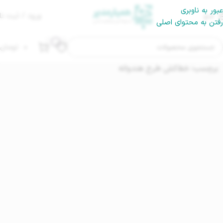
عبور به ناوبری
منو
ورود / ثبت نا
رفتن به محتوای اصلی
۰
تومان
برچسب: خط‌کش طرح هندوانه