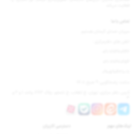
فعالیت می‌کند.
تماس با ما
میزبان صدای گرمتان هستیم
تلفن های دفترمرکزی :
021-77670842
021-77670654
09105904310-11
ساعت پاسخگویی: 9 صبح تا 18
آدرس دفتر مرکزی: تهران، خ انقلاب، خ نامجو، پلاک 283، واحد 1 و 2 و
3
لینک‌های مهم
دسترسی‌ کاربران