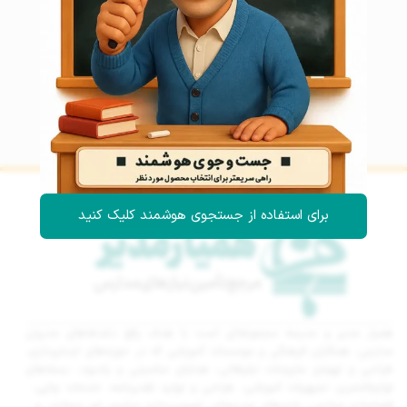
برای استفاده از جستجوی هوشمند کلیک کنید
همیار مدیر و مدرسه مجموعه‌ای است با هدف رفع دغدغه‌های مدیران
مدارس، همکاران فرهنگی و موسسات آموزشی که در حوزه‌های ایده‌پردازی،
طراحی و تهیه‌ی ملزومات تبلیغاتی، هدایای مناسبتی و یادبود، بسته‌های
لوازم‌التحریر، تجهیزات آموزشی، طراحی و تولید تقدیرنامه، خدمات چاپی،
فضاسازی مدارس، بازی‌های مدرسه‌ای، تصویربرداری مراسم، تور مجازی، و…