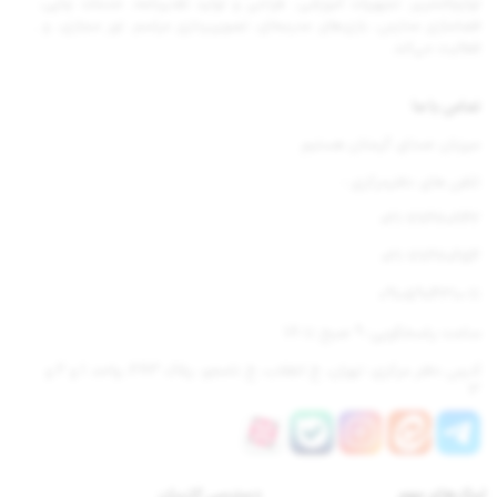
لوازم‌التحریر، تجهیزات آموزشی، طراحی و تولید تقدیرنامه، خدمات چاپی،
فضاسازی مدارس، بازی‌های مدرسه‌ای، تصویربرداری مراسم، تور مجازی، و…
فعالیت می‌کند.
تماس با ما
میزبان صدای گرمتان هستیم
تلفن های دفترمرکزی :
021-77670842
021-77670654
09105904310-11
ساعت پاسخگویی: 9 صبح تا 18
آدرس دفتر مرکزی: تهران، خ انقلاب، خ نامجو، پلاک 283، واحد 1 و 2 و
3
لینک‌های مهم
دسترسی‌ کاربران