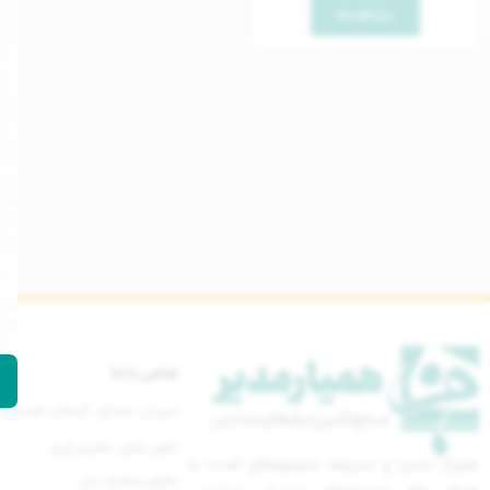
مشاهده
تماس با ما
میزبان صدای گرمتان هستیم
تلفن های دفترمرکزی :
همیار مدیر و مدرسه مجموعه‌ای است با
021-77670842