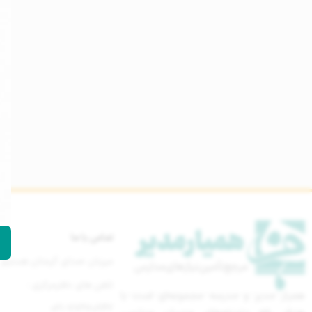
تماس با ما
میزبان صدای گرمتان هستیم
تلفن های دفترمرکزی :
همیار مدیر و مدرسه مجموعه‌ای است با
021-77670842