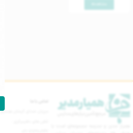
مشاهده
تماس با ما
میزبان صدای گرمتان هستیم
تلفن های دفترمرکزی :
همیار مدیر و مدرسه مجموعه‌ای است با
021-77670842