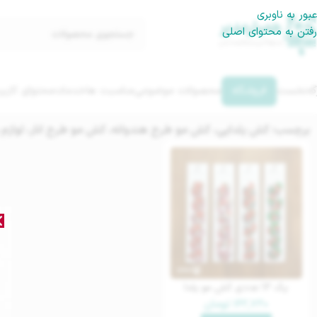
عبور به ناوبری
رفتن به محتوای اصلی
گه‌نخست
فروشگاه
محصولات موضوعی
مناسبت ها
خدمات
محتوای کاربر
برچسب: کش یلدایی، کش مو طرح هندوانه، کش مو طرح انار، لوازم ی
پک 12 عددی کش مو یلدا
۱۶۲,۷۲۰
تومان