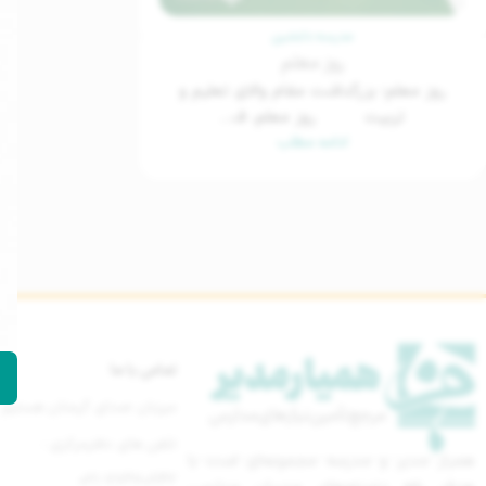
مدرسه دلنشین
روز معلم
روز معلم؛ بزرگداشت مقام والای تعلیم و
تربیت روز معلم، ف...
ادامه مطلب
تماس با ما
میزبان صدای گرمتان هستیم
تلفن های دفترمرکزی :
همیار مدیر و مدرسه مجموعه‌ای است با
021-77670842