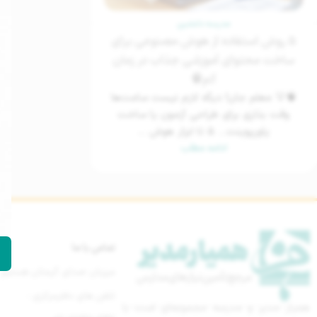
مدرسه دلنشین
۵ روش استفاده از هوش مصنوعی برای
ساخت محتوای آموزشی جذاب در زمان
کم🧠
🧠💡 معلم جان! دیگه لازم نیست ساعت‌ها
وقت بذاری برای طراحی آزمون یا ساخت
پاورپوینت... ۵ تا ابزار هوش ...
ادامه مطلب
تماس با ما
میزبان صدای گرمتان هستیم
تلفن های دفترمرکزی :
همیار مدیر و مدرسه مجموعه‌ای است با