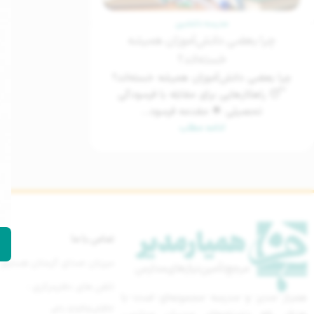
مدرسه دلنشین
چرا بعضی دانش‌آموزان همیشه
خسته‌اند؟
چرا بعضی دانش‌آموزان همیشه خسته‌اند؟
😴 راهکارهایی برای مقابله با فرسودگی
تحصیلی 🌟 مقدمه فرسود...
ادامه مطلب
تماس با ما
میزبان صدای گرمتان هستیم
تلفن های دفترمرکزی :
همیار مدیر و مدرسه مجموعه‌ای است با
021-77670842