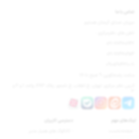
تماس با ما
میزبان صدای گرمتان هستیم
تلفن های دفترمرکزی :
021-77670842
021-77670654
09105904310-11
ساعت پاسخگویی: 9 صبح تا 18
آدرس دفتر مرکزی: تهران، خ انقلاب، خ نامجو، پلاک 283، واحد 1 و 2 و
3
لینک‌های مهم
دسترسی‌ کاربران
- صفحه‌نخست
- کاتالوگ های همیار مدیر