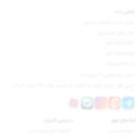
تماس با ما
میزبان صدای گرمتان هستیم
تلفن های دفترمرکزی :
021-77670842
021-77670654
09105904310-11
ساعت پاسخگویی: 9 صبح تا 18
آدرس دفتر مرکزی: تهران، خ انقلاب، خ نامجو، پلاک 283، واحد 1 و 2 و
3
لینک‌های مهم
دسترسی‌ کاربران
- صفحه‌نخست
- کاتالوگ های همیار مدیر